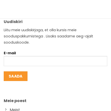
Uudiskiri
Liitu meie uudiskirjaga, et olla kursis meie
sooduspakkumistega . Lisaks saadame aeg-ajalt
sooduskoode.
E-mail
Meie poest
Meist