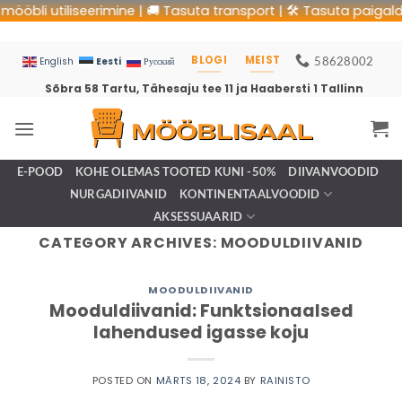
ööbli utiliseerimine | 🚚 Tasuta transport | 🛠 Tasuta paigaldus
BLOGI
MEIST
58628002
Eesti
English
Русский
Sõbra 58 Tartu, Tähesaju tee 11 ja Haabersti 1 Tallinn
E-POOD
KOHE OLEMAS TOOTED KUNI -50%
DIIVANVOODID
NURGADIIVANID
KONTINENTAALVOODID
AKSESSUAARID
CATEGORY ARCHIVES:
MOODULDIIVANID
MOODULDIIVANID
Mooduldiivanid: Funktsionaalsed
lahendused igasse koju
POSTED ON
MÄRTS 18, 2024
BY
RAINISTO