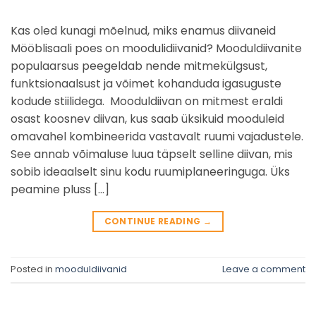
Kas oled kunagi mõelnud, miks enamus diivaneid
Mööblisaali poes on moodulidiivanid? Mooduldiivanite
populaarsus peegeldab nende mitmekülgsust,
funktsionaalsust ja võimet kohanduda igasuguste
kodude stiilidega. Mooduldiivan on mitmest eraldi
osast koosnev diivan, kus saab üksikuid mooduleid
omavahel kombineerida vastavalt ruumi vajadustele.
See annab võimaluse luua täpselt selline diivan, mis
sobib ideaalselt sinu kodu ruumiplaneeringuga. Üks
peamine pluss […]
CONTINUE READING
→
Posted in
mooduldiivanid
Leave a comment