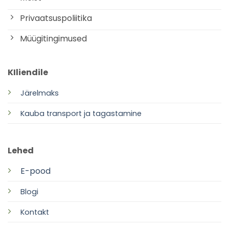
Privaatsuspoliitika
Müügitingimused
KIliendile
Järelmaks
Kauba transport ja tagastamine
Lehed
E-pood
Blogi
Kontakt