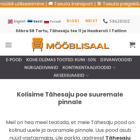
li utiliseerimine | 🚚 Tasuta transport | 🛠 Tasuta paigaldus |
BLOGI
MEIST
58628002
Eesti
English
Русский
Sõbra 58 Tartu, Tähesaju tee 11 ja Haabersti 1 Tallinn
E-POOD
KOHE OLEMAS TOOTED KUNI -50%
DIIVANVOODID
NURGADIIVANID
KONTINENTAALVOODID
AKSESSUAARID
Kolisime Tähesaju poe suuremale
pinnale
Meil on hea meel teatada, et meie Tähesaju pood on
kolinud uuele ja avaramale pinnale. Uus pood asub
nüüd vastasmajas, üle parkla, aadressil
Tähesaju