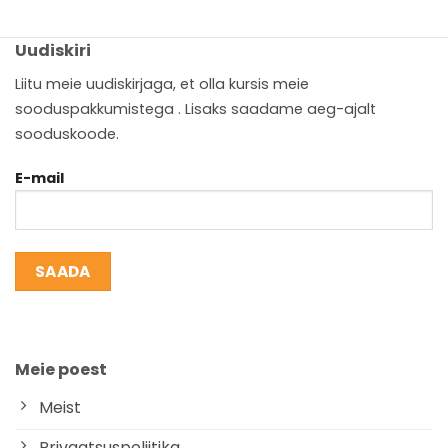
Uudiskiri
Liitu meie uudiskirjaga, et olla kursis meie
sooduspakkumistega . Lisaks saadame aeg-ajalt
sooduskoode.
E-mail
Meie poest
Meist
Privaatsuspoliitika