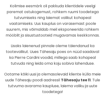
Kolimise eesmärk oli pakkuda klientidele veelgi
paremat ostukogemust, rohkem ruumi toodetega
tutvumiseks ning laiemat valikut kohapeal
vaatamiseks. Uus kauplus on varasemast poole
suurem, mis võimaldab meil eksponeerida rohkem
mööblit ja sisustustooteid mugavamas keskkonnas.
Lisaks laienenud pinnale oleme täiendanud ka
tootevalikut. Uues Tähesaju poes on nüüd saadaval
ka Pierre Cardini voodid, millega saab kohapeal
tutvuda ning leida oma koju sobiva lahenduse.
Ootame kõiki uusi ja olemasolevaid kliente külla meie
uude Tähesaju poodi aadressil
Tähesaju tee 11
. Tule
tutvuma avarama kaupluse, laiema valiku ja uute
toodetega!