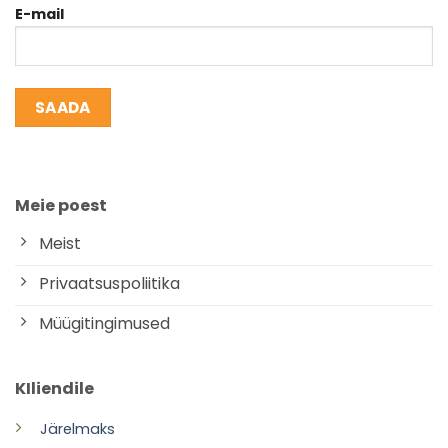
E-mail
Meie poest
Meist
Privaatsuspoliitika
Müügitingimused
KIliendile
Järelmaks