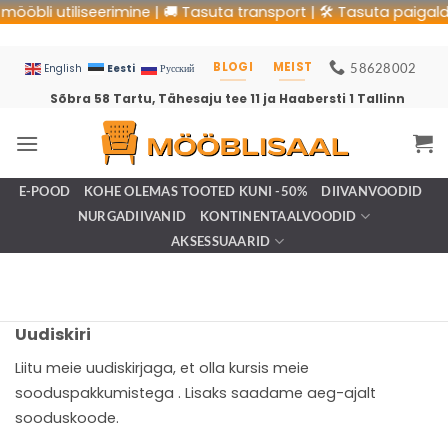
ööbli utiliseerimine | 🚚 Tasuta transport | 🛠 Tasuta paigaldu
BLOGI
MEIST
58628002
Eesti
English
Русский
Sõbra 58 Tartu, Tähesaju tee 11 ja Haabersti 1 Tallinn
E-POOD
KOHE OLEMAS TOOTED KUNI -50%
DIIVANVOODID
NURGADIIVANID
KONTINENTAALVOODID
AKSESSUAARID
Uudiskiri
Liitu meie uudiskirjaga, et olla kursis meie
sooduspakkumistega . Lisaks saadame aeg-ajalt
sooduskoode.