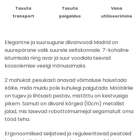
Tasuta
Tasuta
Vana
transport
paigaldus
utiliseerimine
Elegantne ja suursugune diivanvoodi Madrid on
suurepärane valik suurele seltskonnale. 7-kohaline
istumisala ning avar ja suur voodiala teevad
koosolemise veelgi mõnusamaks.
2 mahukat pesukasti anavad võimaluse hoiustada
kõike, mida muidu pole kuhulegi paigutada. Mööbliriie
on tugev ja lihtsasti pestav, mistõttu on kestvusiga
pikem. Samuti on diivanil kõrged (10cm) metallist
jalad, mis lasevad robottolmuimejal segamatult oma
tööd teha.
Ergonoomilised seljatoed ja reguleeritavad peatoed