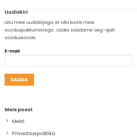
Uudiskiri
Liitu meie uudiskirjaga, et olla kursis meie
sooduspakkumistega . Lisaks saadame aeg-ajalt
sooduskoode.
E-mail
Meie poest
Meist
Privaatsuspoliitika