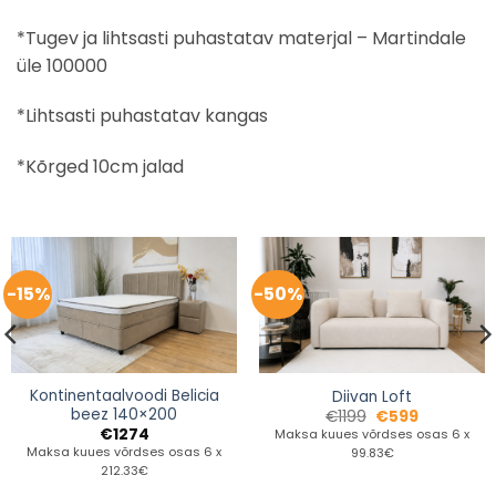
*Tugev ja lihtsasti puhastatav materjal – Martindale
üle 100000
*Lihtsasti puhastatav kangas
*Kõrged 10cm jalad
-15%
-50%
Kontinentaalvoodi Belicia
Diivan Loft
beez 140×200
€
1199
€
599
€
1274
Maksa kuues võrdses osas 6 x
Maksa kuues võrdses osas 6 x
99.83€
212.33€