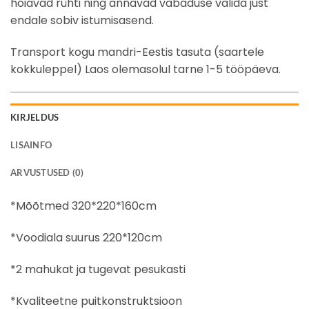
hoiavad rühti ning annavad vabaduse valida just
endale sobiv istumisasend.
Transport kogu mandri-Eestis tasuta (saartele
kokkuleppel) Laos olemasolul tarne 1-5 tööpäeva.
KIRJELDUS
LISAINFO
ARVUSTUSED (0)
*Mõõtmed 320*220*160cm
*Voodiala suurus 220*120cm
*2 mahukat ja tugevat pesukasti
*Kvaliteetne puitkonstruktsioon