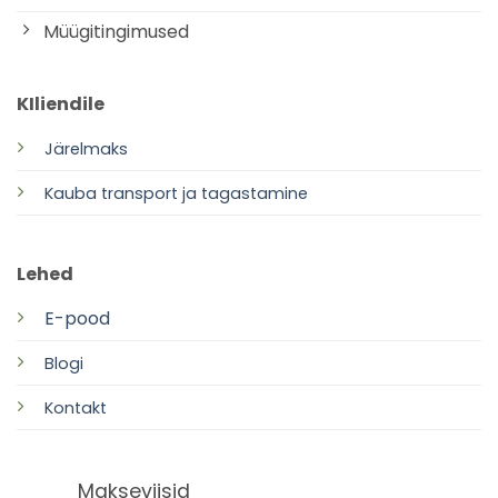
Müügitingimused
KIliendile
Järelmaks
Kauba transport ja tagastamine
Lehed
E-pood
Blogi
Kontakt
Makseviisid