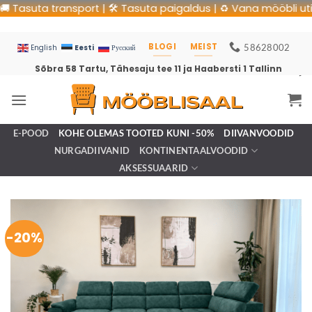
asuta transport | 🛠 Tasuta paigaldus | ♻️ Vana mööbli utilisee
BLOGI
MEIST
58628002
Eesti
English
Русский
Sõbra 58 Tartu, Tähesaju tee 11 ja Haabersti 1 Tallinn
E-POOD
KOHE OLEMAS TOOTED KUNI -50%
DIIVANVOODID
NURGADIIVANID
KONTINENTAALVOODID
AKSESSUAARID
-20%