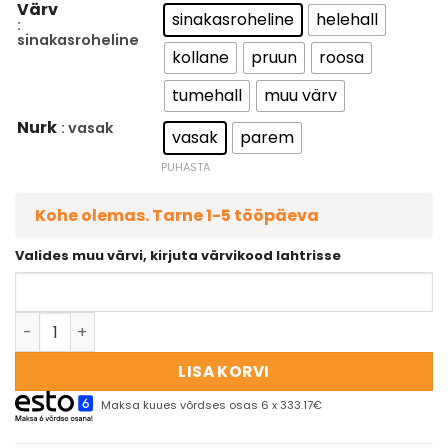
Värv
sinakasroheline
helehall
:
sinakasroheline
kollane
pruun
roosa
tumehall
muu värv
Nurk
: vasak
vasak
parem
PUHASTA
Kohe olemas. Tarne 1-5 tööpäeva
Valides muu värvi, kirjuta värvikood lahtrisse
LISA KORVI
Maksa kuues võrdses osas 6 x 333.17€