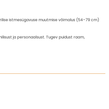
ktrilise istmesügavuse muutmise võimalus (54–79 cm)
ilisust ja personaalsust. Tugev puidust raam,