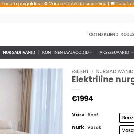
a paigaldus | ♻️ Vana mööbli utiliseerimine | 🚚 Tasuta transpo
TOOTED KLIENDI KODU
NURGADIIVANID
KONTINENTAALVOODID
AKSESSUAARID
ESILEHT
/
NURGADIIVANID
Elektriline nu
€
1994
Värv
: Beež
Beež
Nurk
: Vasak
Vasa