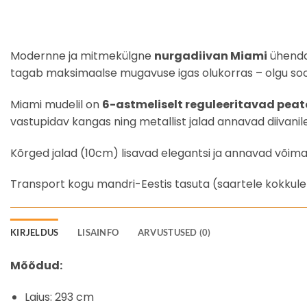
Modernne ja mitmekülgne
nurgadiivan Miami
ühendab
tagab maksimaalse mugavuse igas olukorras – olgu soov i
Miami mudelil on
6-astmeliselt reguleeritavad pea
vastupidav kangas ning metallist jalad annavad diivanile
Kõrged jalad (10cm) lisavad elegantsi ja annavad võim
Transport kogu mandri-Eestis tasuta (saartele kokkul
KIRJELDUS
LISAINFO
ARVUSTUSED (0)
Mõõdud:
Laius: 293 cm