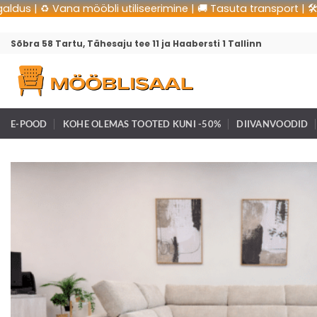
| ♻️ Vana mööbli utiliseerimine | 🚚 Tasuta transport | 🛠 Tasut
Sõbra 58 Tartu, Tähesaju tee 11 ja Haabersti 1 Tallinn
E-POOD
KOHE OLEMAS TOOTED KUNI -50%
DIIVANVOODID