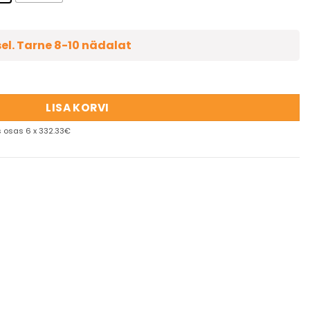
sel. Tarne 8-10 nädalat
LISA KORVI
 osas 6 x 332.33€