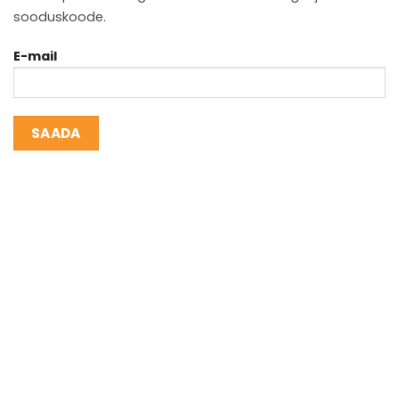
sooduskoode.
E-mail