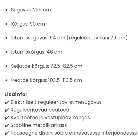
Sügavus: 226 cm
Kõrgus: 90 cm
Istumissügavus: 54 cm (reguleeritav kuni 79 cm)
Istumiskõrgus: 46 cm
Seljatoe kõrgus: 72,5–82,5 cm
Peatoe kõrgus: 103,5–113,5 cm
Lisainfo:
✔️ Elektriliselt reguleeritav istmesügavus
✔️ Reguleeritavad peatoed
✔️ Kvaliteetne ja vastupidav kangas
✔️ Stabiilne metallkarkass
✔️ Kaasaegne disain, sobib erinevatesse interjööridesse