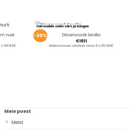
Vali endale sobiv värv ja kangas
em nurk
Diivanvoodi Sevilla
-20%
€
1511
x 199.83€
Maksa kuues võrdses osas 6 x 251.83€
Meie poest
Meist