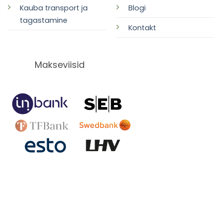
Kauba transport ja
Blogi
tagastamine
Kontakt
Makseviisid