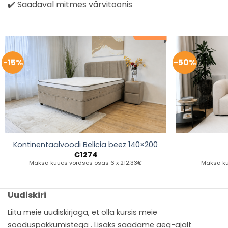
✔️ Saadaval mitmes värvitoonis
-15%
-50%
Kontinentaalvoodi Belicia beez 140×200
€
1274
Maksa kuues võrdses osas 6 x 212.33€
Maksa ku
Uudiskiri
Liitu meie uudiskirjaga, et olla kursis meie
sooduspakkumistega . Lisaks saadame aeg-ajalt