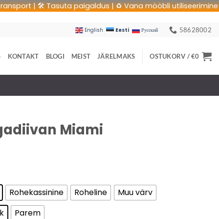
rt | 🛠 Tasuta paigaldus | ♻️ Vana mööbli utiliseerimine | 🚚 T
58628002
Eesti
English
Русский
S
KONTAKT
BLOGI
MEIST
JÄRELMAKS
OSTUKORV /
€
0
rgadiivan Miami
Rohekassinine
Roheline
Muu värv
k
Parem