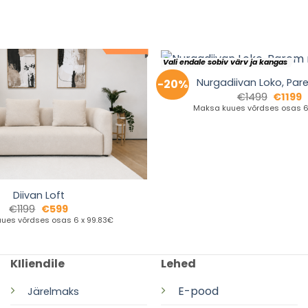
Vali endale sobiv värv ja kangas
Nurgadiivan Loko, Par
-20%
€
1499
€
1199
Maksa kuues võrdses osas 6 
Diivan Loft
€
1199
€
599
ues võrdses osas 6 x 99.83€
KIliendile
Lehed
E-pood
Järelmaks