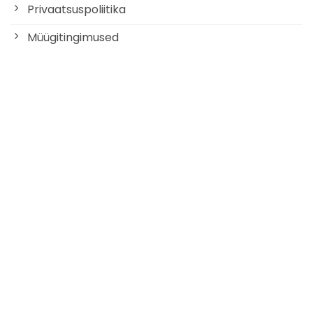
Privaatsuspoliitika
Müügitingimused