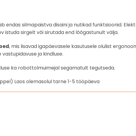
 endas silmapaistva disaini ja nutikad funktsioonid. Ele
studa sirgelt või sirutada end lõõgastunult välja.
toed
, mis lisavad igapäevasele kasutusele olulist ergonoom
 vastupidavuse ja kindluse.
aluse ka robottolmuimejal segamatult tegutseda.
eppel) Laos olemasolul tarne 1-5 tööpäeva