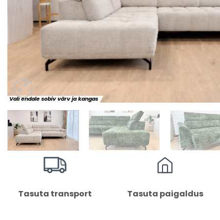
Vali endale sobiv värv ja kangas
Tasuta transport
Tasuta paigaldus