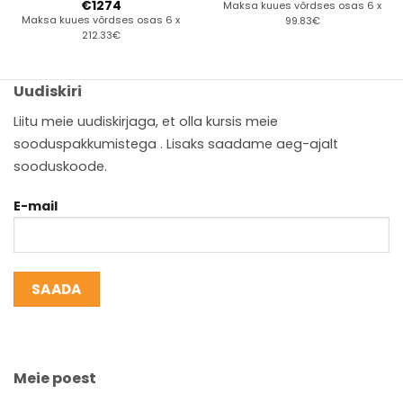
€
1274
Maksa kuues võrdses osas 6 x
Maksa kuues võrdses osas 6 x
99.83€
212.33€
Uudiskiri
Liitu meie uudiskirjaga, et olla kursis meie
sooduspakkumistega . Lisaks saadame aeg-ajalt
sooduskoode.
E-mail
Meie poest