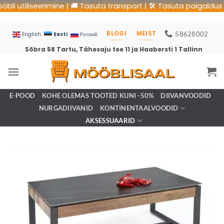
utiliseerimine | 🚚 Tasuta transport | 🛠 Tasuta paigaldus | ♻️
BLOGI
MEIST
58628002
Eesti
English
Русский
Sõbra 58 Tartu, Tähesaju tee 11 ja Haabersti 1 Tallinn
E-POOD
KOHE OLEMAS TOOTED KUNI -50%
DIIVANVOODID
NURGADIIVANID
KONTINENTAALVOODID
AKSESSUAARID