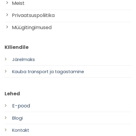
Meist
Privaatsuspoliitika
Müügitingimused
KIliendile
Järelmaks
Kauba transport ja tagastamine
Lehed
E-pood
Blogi
Kontakt