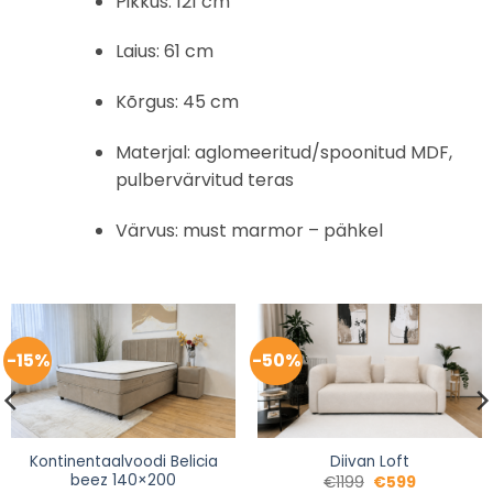
Pikkus: 121 cm
Laius: 61 cm
Kõrgus: 45 cm
Materjal: aglomeeritud/spoonitud MDF,
pulbervärvitud teras
Värvus: must marmor – pähkel
-15%
-50%
Kontinentaalvoodi Belicia
Diivan Loft
beez 140×200
€
1199
€
599