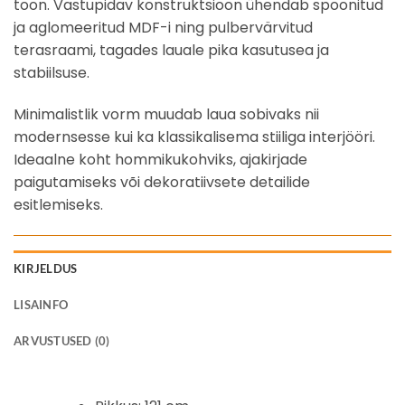
toon. Vastupidav konstruktsioon ühendab spoonitud
ja aglomeeritud MDF-i ning pulbervärvitud
terasraami, tagades lauale pika kasutusea ja
stabiilsuse.
Minimalistlik vorm muudab laua sobivaks nii
modernsesse kui ka klassikalisema stiiliga interjööri.
Ideaalne koht hommikukohviks, ajakirjade
paigutamiseks või dekoratiivsete detailide
esitlemiseks.
KIRJELDUS
LISAINFO
ARVUSTUSED (0)