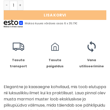
LISA KORVI
Maksa kuues võrdses osas 6 x 35.17€
Tasuta
Tasuta
Vana
transport
paigaldus
utiliseerimine
Elegantne ja kaasaegne kohvilaud, mis toob elutuppa
nii luksuslikku ilmet kui ka praktilisust. Laua pinnal olev
musta marmori muster loob eksklusiivse ja
pilkupüüdva välimuse, mida täiendab soe pähklipuidu