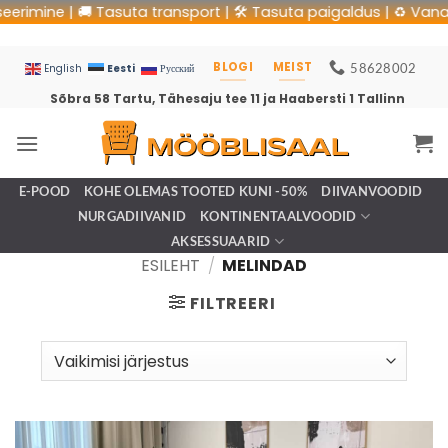
e | 🚚 Tasuta transport | 🛠 Tasuta paigaldus | ♻️ Vana mööbli 
BLOGI
MEIST
58628002
Eesti
English
Русский
Sõbra 58 Tartu, Tähesaju tee 11 ja Haabersti 1 Tallinn
E-POOD
KOHE OLEMAS TOOTED KUNI -50%
DIIVANVOODID
NURGADIIVANID
KONTINENTAALVOODID
AKSESSUAARID
ESILEHT
/
MELINDAD
FILTREERI