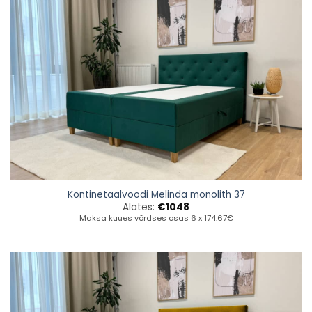
Kontinetaalvoodi Melinda monolith 37
Alates:
€
1048
Maksa kuues võrdses osas 6 x 174.67€