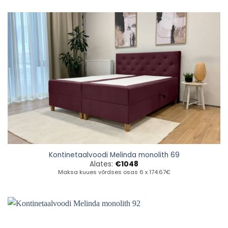
Kontinetaalvoodi Melinda monolith 69
Alates:
€
1048
Maksa kuues võrdses osas 6 x 174.67€