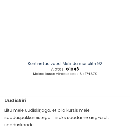
Kontinetaalvoodi Melinda monolith 92
Alates:
€
1048
Maksa kuues võrdses osas 6 x 174.67€
Uudiskiri
Liitu meie uudiskirjaga, et olla kursis meie
sooduspakkumistega . Lisaks saadame aeg-ajalt
sooduskoode.