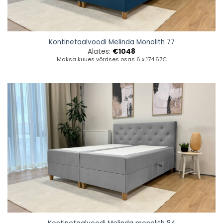
Kontinetaalvoodi Melinda Monolith 77
Alates:
€
1048
Maksa kuues võrdses osas 6 x 174.67€