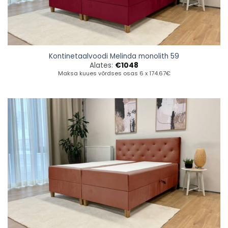
Kontinetaalvoodi Melinda monolith 59
Alates:
€
1048
Maksa kuues võrdses osas 6 x 174.67€