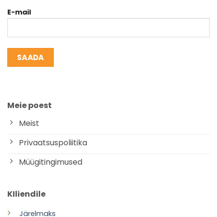
E-mail
Meie poest
Meist
Privaatsuspoliitika
Müügitingimused
KIliendile
Järelmaks