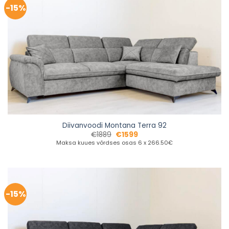
-15%
Diivanvoodi Montana Terra 92
€
1889
€
1599
Maksa kuues võrdses osas 6 x 266.50€
-15%