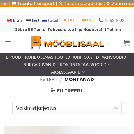
suta transport | 🛠 Tasuta paigaldus | ♻️ Vana mööbli utiliseer
BLOGI
MEIST
58628002
Eesti
English
Русский
Sõbra 58 Tartu, Tähesaju tee 11 ja Haabersti 1 Tallinn
E-POOD
KOHE OLEMAS TOOTED KUNI -50%
DIIVANVOODID
NURGADIIVANID
KONTINENTAALVOODID
AKSESSUAARID
ESILEHT
/
MONTANAD
FILTREERI