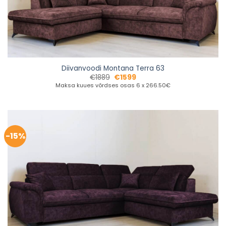
Diivanvoodi Montana Terra 63
€
1889
€
1599
Maksa kuues võrdses osas 6 x 266.50€
-15%