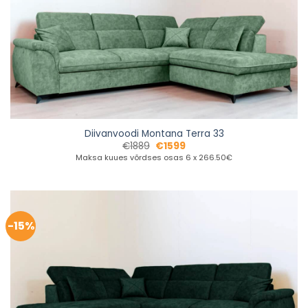
Diivanvoodi Montana Terra 33
€
1889
€
1599
Maksa kuues võrdses osas 6 x 266.50€
-15%