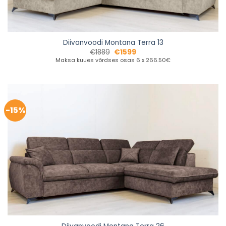
Diivanvoodi Montana Terra 13
€
1889
€
1599
Maksa kuues võrdses osas 6 x 266.50€
-15%