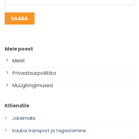
Meie poest
Meist
Privaatsuspoliitika
Müügitingimused
KIliendile
Järelmaks
Kauba transport ja tagastamine