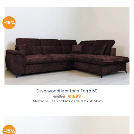
-15%
Diivanvoodi Montana Terra 59
€
1889
€
1599
Maksa kuues võrdses osas 6 x 266.50€
-15%