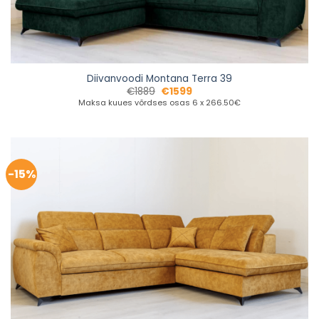
Diivanvoodi Montana Terra 39
€
1889
€
1599
Maksa kuues võrdses osas 6 x 266.50€
-15%