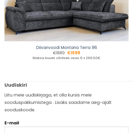
Diivanvoodi Montana Terra 96
€
1889
€
1599
Maksa kuues võrdses osas 6 x 266.50€
Uudiskiri
Liitu meie uudiskirjaga, et olla kursis meie
sooduspakkumistega . Lisaks saadame aeg-ajalt
sooduskoode.
E-mail