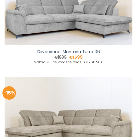
Diivanvoodi Montana Terra 06
€
1889
€
1599
Maksa kuues võrdses osas 6 x 266.50€
-15%