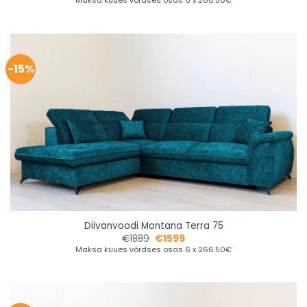
Maksa kuues võrdses osas 6 x 266.50€
-15%
Diivanvoodi Montana Terra 75
€
1889
€
1599
Maksa kuues võrdses osas 6 x 266.50€