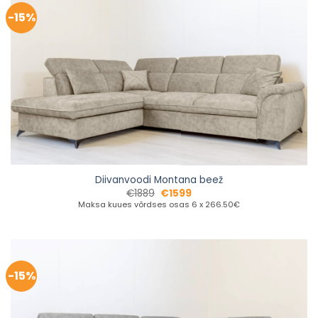
-15%
Diivanvoodi Montana beež
€
1889
€
1599
Maksa kuues võrdses osas 6 x 266.50€
-15%