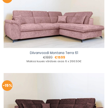
Diivanvoodi Montana Terra 61
€
1889
€
1599
Maksa kuues võrdses osas 6 x 266.50€
-15%