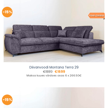
-15%
Diivanvoodi Montana Terra 29
€
1889
€
1599
Maksa kuues võrdses osas 6 x 266.50€
-15%