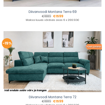
Diivanvoodi Montana Terra 69
€
1889
€
1599
Maksa kuues võrdses osas 6 x 266.50€
-15%
Vali endale sobiv värv ja kangas
Diivanvoodi Montana Terra 72
€
1889
€
1599