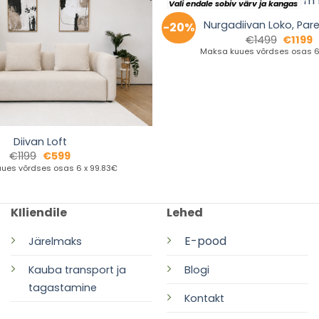
Vali endale sobiv värv ja kangas
Nurgadiivan Loko, Par
-20%
€
1499
€
1199
Maksa kuues võrdses osas 6 
Diivan Loft
€
1199
€
599
ues võrdses osas 6 x 99.83€
KIliendile
Lehed
E-pood
Järelmaks
Kauba transport ja
Blogi
tagastamine
Kontakt