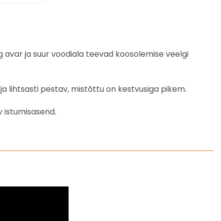
g avar ja suur voodiala teevad koosolemise veelgi
a lihtsasti pestav, mistõttu on kestvusiga pikem.
v istumisasend.