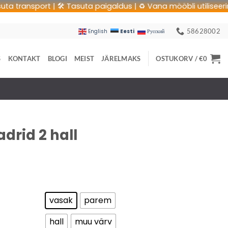
ansport | 🛠 Tasuta paigaldus | ♻️ Vana mööbli utiliseerimine |
58628002
Eesti
English
Русский
S
KONTAKT
BLOGI
MEIST
JÄRELMAKS
OSTUKORV /
€
0
drid 2 hall
vasak
parem
hall
muu värv