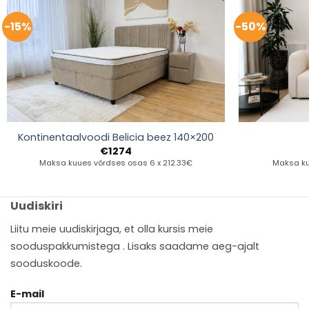
-15%
-50%
Kontinentaalvoodi Belicia beez 140×200
€
1274
Maksa kuues võrdses osas 6 x 212.33€
Maksa ku
Uudiskiri
Liitu meie uudiskirjaga, et olla kursis meie
sooduspakkumistega . Lisaks saadame aeg-ajalt
sooduskoode.
E-mail