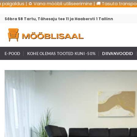
ldus | ♻️ Vana mööbli utiliseerimine | 🚚 Tasuta transport | 🛠
Sõbra 58 Tartu, Tähesaju tee 11 ja Haabersti 1 Tallinn
E-POOD
KOHE OLEMAS TOOTED KUNI -50%
DIIVANVOODID