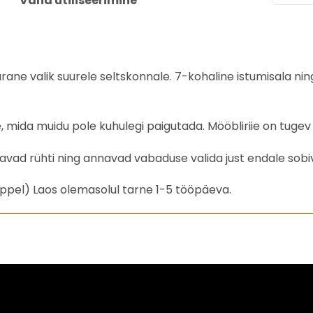
Vana utiliseerimine
ane valik suurele seltskonnale. 7-kohaline istumisala nin
ida muidu pole kuhulegi paigutada. Mööbliriie on tugev j
avad rühti ning annavad vabaduse valida just endale sobi
ppel) Laos olemasolul tarne 1-5 tööpäeva.