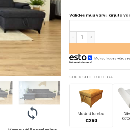
Valides muu värvi, kirjuta vä
Maksa kuues võrdses
SOBIB SELLE TOOTEGA
Madrid tumba
Dii
kat
€
250