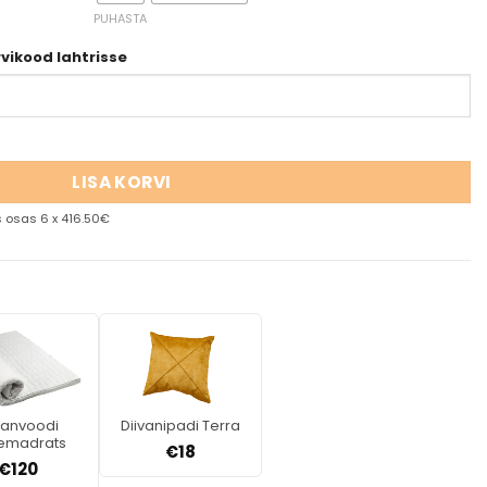
PUHASTA
rvikood lahtrisse
LISA KORVI
 osas 6 x 416.50€
vanvoodi
Diivanipadi Terra
temadrats
€
18
€
120