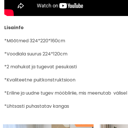
Lisainfo
*Mõõtmed 324*220*160cm
*Voodiala suurus 224*120cm
*2 mahukat ja tugevat pesukasti
*Kvaliteetne puitkonstruktsioon
*Eriline ja uudne tugev mööbliriie, mis meenutab välise
*Lihtsasti puhastatav kangas