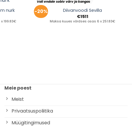
Vali endale sobiv värv ja kangas
em nurk
Diivanvoodi Sevilla
-20%
€
1511
x 199.83€
Maksa kuues võrdses osas 6 x 251.83€
Meie poest
Meist
Privaatsuspoliitika
Müügitingimused