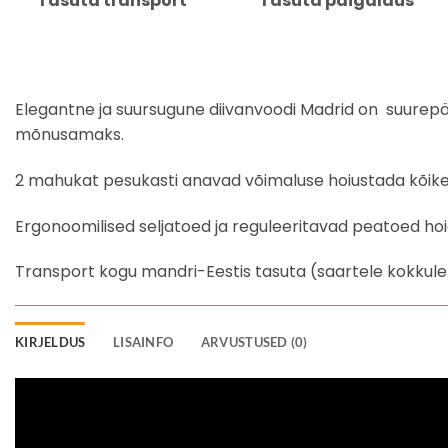
Tasuta transport
Tasuta paigaldus
Elegantne ja suursugune diivanvoodi Madrid on suurepär
mõnusamaks.
2 mahukat pesukasti anavad võimaluse hoiustada kõike, m
Ergonoomilised seljatoed ja reguleeritavad peatoed hoi
Transport kogu mandri-Eestis tasuta (saartele kokkule
KIRJELDUS
LISAINFO
ARVUSTUSED (0)