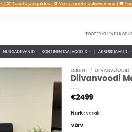
 Tasuta paigaldus | ♻️ Vana mööbli utiliseerimine | 🚚 Tasuta tr
TOOTED KLIENDI KODU
NURGADIIVANID
KONTINENTAALVOODID
AKSESSUAARID
ESILEHT
/
DIIVANVOODID
Diivanvoodi Ma
€
2499
Nurk
: vasak
Värv