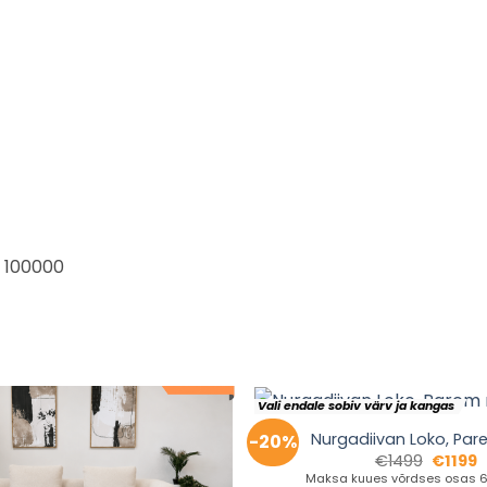
e 100000
Vali endale sobiv värv ja kangas
Nurgadiivan Loko, Par
-20%
€
1499
€
1199
Maksa kuues võrdses osas 6 