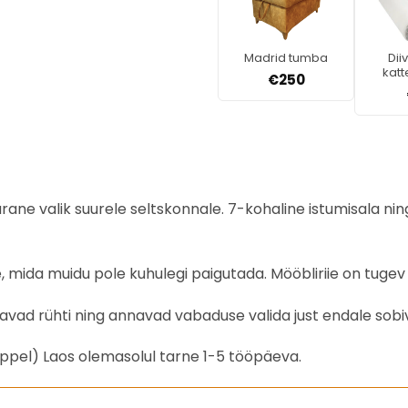
Madrid tumba
Dii
kat
€
250
ane valik suurele seltskonnale. 7-kohaline istumisala nin
ida muidu pole kuhulegi paigutada. Mööbliriie on tugev j
avad rühti ning annavad vabaduse valida just endale sobi
ppel) Laos olemasolul tarne 1-5 tööpäeva.