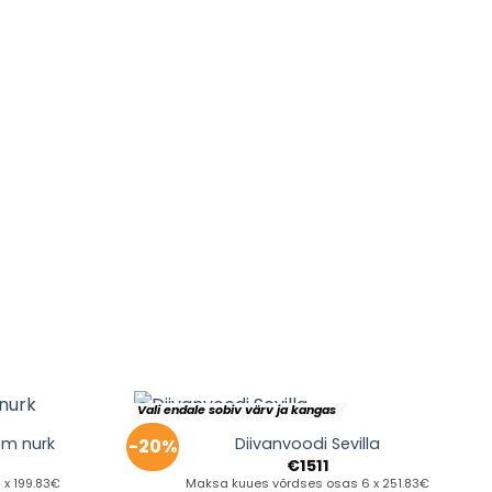
Vali endale sobiv värv ja kangas
em nurk
Diivanvoodi Sevilla
-20%
€
1511
x 199.83€
Maksa kuues võrdses osas 6 x 251.83€