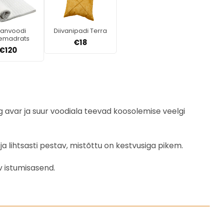
vanvoodi
Diivanipadi Terra
temadrats
€
18
€
120
g avar ja suur voodiala teevad koosolemise veelgi
a lihtsasti pestav, mistõttu on kestvusiga pikem.
v istumisasend.