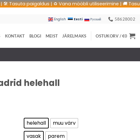
asuta paigaldus | ♻️ Vana mööbli utiliseerimine | 🚚 Tasuta tra
58628002
Eesti
English
Русский
S
KONTAKT
BLOGI
MEIST
JÄRELMAKS
OSTUKORV /
€
0
drid helehall
helehall
muu värv
vasak
parem