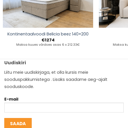
Kontinentaalvoodi Belicia beez 140×200
€
1274
Maksa kuues võrdses osas 6 x 212.33€
Maksa ku
Uudiskiri
Liitu meie uudiskirjaga, et olla kursis meie
sooduspakkumistega . Lisaks saadame aeg-ajalt
sooduskoode.
E-mail