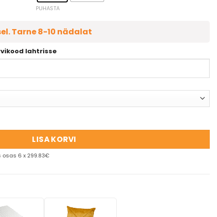
PUHASTA
sel. Tarne 8-10 nädalat
rvikood lahtrisse
LISA KORVI
 osas 6 x 299.83€