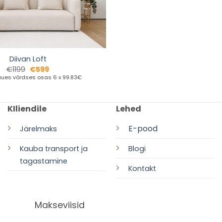
Diivan Loft
€
1199
€
599
ues võrdses osas 6 x 99.83€
KIliendile
Lehed
E-pood
Järelmaks
Kauba transport ja
Blogi
tagastamine
Kontakt
Makseviisid