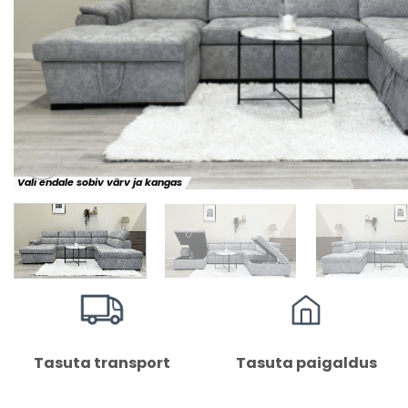
Vali endale sobiv värv ja kangas
Tasuta transport
Tasuta paigaldus