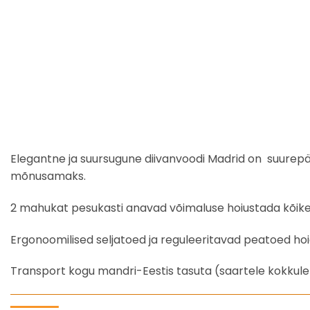
Elegantne ja suursugune diivanvoodi Madrid on suurepär
mõnusamaks.
2 mahukat pesukasti anavad võimaluse hoiustada kõike, m
Ergonoomilised seljatoed ja reguleeritavad peatoed hoi
Transport kogu mandri-Eestis tasuta (saartele kokkule