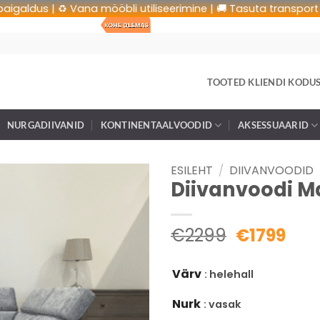
dus | ♻️ Vana mööbli utiliseerimine | 🚚 Tasuta transport | 🛠 T
TOOTED KLIENDI KODU
NURGADIIVANID
KONTINENTAALVOODID
AKSESSUAARID
ESILEHT
/
DIIVANVOODID
Diivanvoodi Ma
€
2299
€
1799
Värv
: helehall
Nurk
: vasak