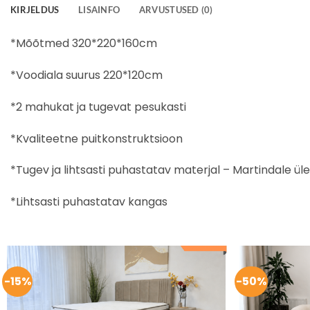
KIRJELDUS
LISAINFO
ARVUSTUSED (0)
*Mõõtmed 320*220*160cm
*Voodiala suurus 220*120cm
*2 mahukat ja tugevat pesukasti
*Kvaliteetne puitkonstruktsioon
*Tugev ja lihtsasti puhastatav materjal – Martindale ül
*Lihtsasti puhastatav kangas
-15%
-50%