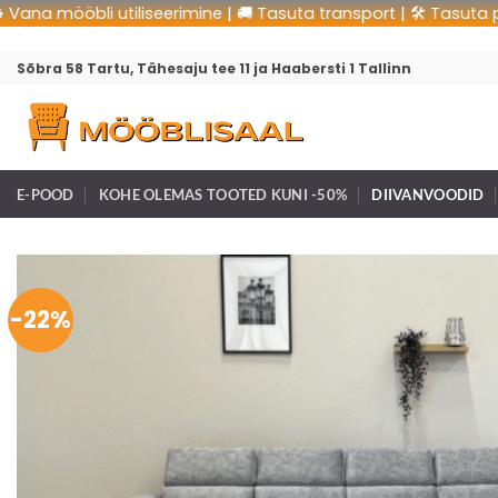
 mööbli utiliseerimine | 🚚 Tasuta transport | 🛠 Tasuta paigal
Sõbra 58 Tartu, Tähesaju tee 11 ja Haabersti 1 Tallinn
E-POOD
KOHE OLEMAS TOOTED KUNI -50%
DIIVANVOODID
-22%