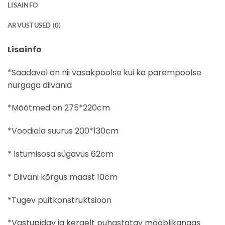
LISAINFO
ARVUSTUSED (0)
Lisainfo
*Saadaval on nii vasakpoolse kui ka parempoolse
nurgaga diivanid
*Mõõtmed on 275*220cm
*Voodiala suurus 200*130cm
* Istumisosa sügavus 62cm
* Diivani kõrgus maast 10cm
*Tugev puitkonstruktsioon
*Vastupidav ja kergelt puhastatav mööblikangas