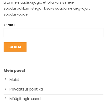
Liitu meie uudiskirjaga, et olla kursis meie
sooduspakkumistega . Lisaks saadame aeg-ajalt
sooduskoode.
E-mail
Meie poest
Meist
Privaatsuspoliitika
Müügitingimused