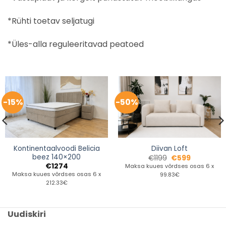
*Rühti toetav seljatugi
*Üles-alla reguleeritavad peatoed
-15%
-50%
Kontinentaalvoodi Belicia
Diivan Loft
beez 140×200
€
1199
€
599
€
1274
Maksa kuues võrdses osas 6 x
Maksa kuues võrdses osas 6 x
99.83€
212.33€
Uudiskiri