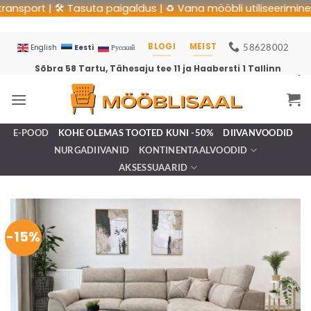
port | 🛠 Tasuta paigaldus | ♻️ Vana mööbli utiliseerimine | 🚚 
BLOGI
MEIST
58628002
Eesti
English
Русский
Sõbra 58 Tartu, Tähesaju tee 11 ja Haabersti 1 Tallinn
E-POOD
KOHE OLEMAS TOOTED KUNI -50%
DIIVANVOODID
NURGADIIVANID
KONTINENTAALVOODID
AKSESSUAARID
-15%