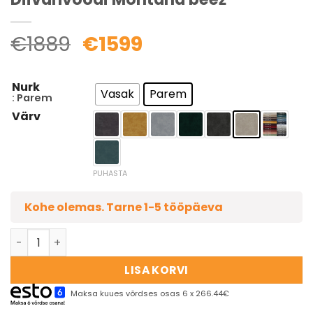
€
1889
€
1599
Nurk
Vasak
Parem
: Parem
Värv
PUHASTA
Kohe olemas. Tarne 1-5 tööpäeva
LISA KORVI
Maksa kuues võrdses osas 6 x 266.44€