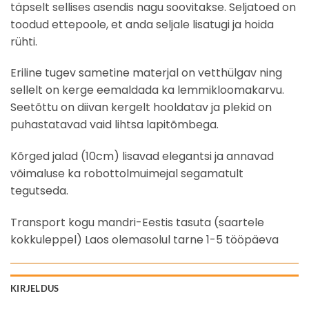
täpselt sellises asendis nagu soovitakse. Seljatoed on
toodud ettepoole, et anda seljale lisatugi ja hoida
rühti.
Eriline tugev sametine materjal on vetthülgav ning
sellelt on kerge eemaldada ka lemmikloomakarvu.
Seetõttu on diivan kergelt hooldatav ja plekid on
puhastatavad vaid lihtsa lapitõmbega.
Kõrged jalad (10cm) lisavad elegantsi ja annavad
võimaluse ka robottolmuimejal segamatult
tegutseda.
Transport kogu mandri-Eestis tasuta (saartele
kokkuleppel) Laos olemasolul tarne 1-5 tööpäeva
KIRJELDUS