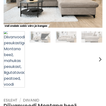
Vali endale sobiv värv ja kangas
ESILEHT
/
DIIVANID
Diivanvoodi Montana beež