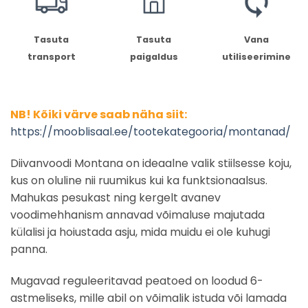
Tasuta
Tasuta
Vana
transport
paigaldus
utiliseerimine
NB! Kõiki värve saab näha siit:
https://mooblisaal.ee/tootekategooria/montanad/
Diivanvoodi Montana on ideaalne valik stiilsesse koju,
kus on oluline nii ruumikus kui ka funktsionaalsus.
Mahukas pesukast ning kergelt avanev
voodimehhanism annavad võimaluse majutada
külalisi ja hoiustada asju, mida muidu ei ole kuhugi
panna.
Mugavad reguleeritavad peatoed on loodud 6-
astmeliseks, mille abil on võimalik istuda või lamada