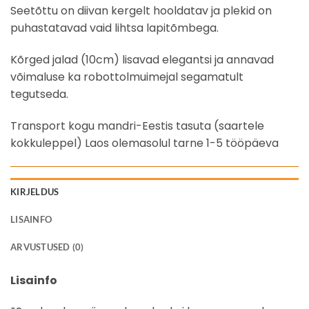
Seetõttu on diivan kergelt hooldatav ja plekid on
puhastatavad vaid lihtsa lapitõmbega.
Kõrged jalad (10cm) lisavad elegantsi ja annavad
võimaluse ka robottolmuimejal segamatult
tegutseda.
Transport kogu mandri-Eestis tasuta (saartele
kokkuleppel) Laos olemasolul tarne 1-5 tööpäeva
KIRJELDUS
LISAINFO
ARVUSTUSED (0)
Lisainfo