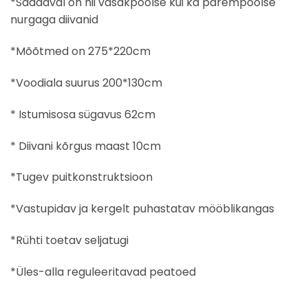
*Saadaval on nii vasakpoolse kui ka parempoolse
nurgaga diivanid
*Mõõtmed on 275*220cm
*Voodiala suurus 200*130cm
* Istumisosa sügavus 62cm
* Diivani kõrgus maast 10cm
*Tugev puitkonstruktsioon
*Vastupidav ja kergelt puhastatav mööblikangas
*Rühti toetav seljatugi
*Üles-alla reguleeritavad peatoed