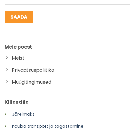
Meie poest
Meist
Privaatsuspoliitika
Müügitingimused
KIliendile
Järelmaks
Kauba transport ja tagastamine