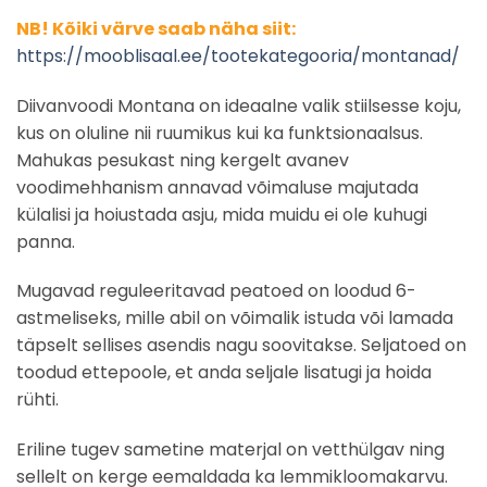
NB! Kõiki värve saab näha siit:
https://mooblisaal.ee/tootekategooria/montanad/
Diivanvoodi Montana on ideaalne valik stiilsesse koju,
kus on oluline nii ruumikus kui ka funktsionaalsus.
Mahukas pesukast ning kergelt avanev
voodimehhanism annavad võimaluse majutada
külalisi ja hoiustada asju, mida muidu ei ole kuhugi
panna.
Mugavad reguleeritavad peatoed on loodud 6-
astmeliseks, mille abil on võimalik istuda või lamada
täpselt sellises asendis nagu soovitakse. Seljatoed on
toodud ettepoole, et anda seljale lisatugi ja hoida
rühti.
Eriline tugev sametine materjal on vetthülgav ning
sellelt on kerge eemaldada ka lemmikloomakarvu.