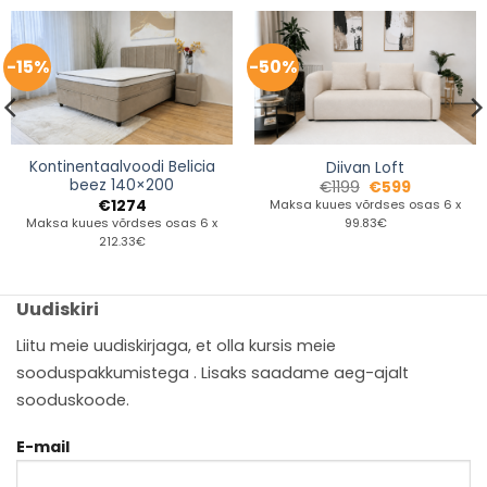
-15%
-50%
Kontinentaalvoodi Belicia
Diivan Loft
beez 140×200
€
1199
€
599
€
1274
Maksa kuues võrdses osas 6 x
Maksa kuues võrdses osas 6 x
99.83€
212.33€
Uudiskiri
Liitu meie uudiskirjaga, et olla kursis meie
sooduspakkumistega . Lisaks saadame aeg-ajalt
sooduskoode.
E-mail