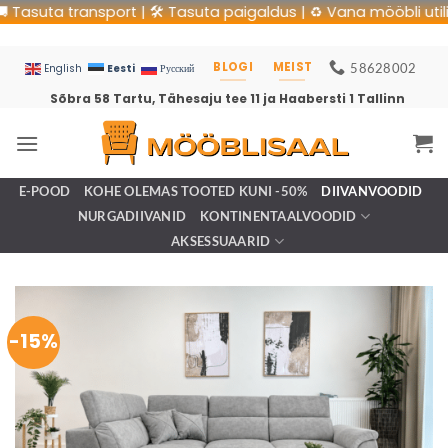
suta transport | 🛠 Tasuta paigaldus | ♻️ Vana mööbli utiliseer
BLOGI
MEIST
58628002
Eesti
English
Русский
Sõbra 58 Tartu, Tähesaju tee 11 ja Haabersti 1 Tallinn
E-POOD
KOHE OLEMAS TOOTED KUNI -50%
DIIVANVOODID
NURGADIIVANID
KONTINENTAALVOODID
AKSESSUAARID
-15%