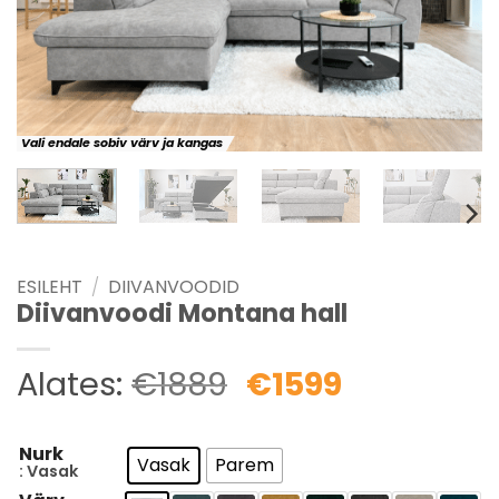
Vali endale sobiv värv ja kangas
ESILEHT
/
DIIVANVOODID
Diivanvoodi Montana hall
Alates:
€
1889
€
1599
Nurk
Vasak
Parem
: Vasak