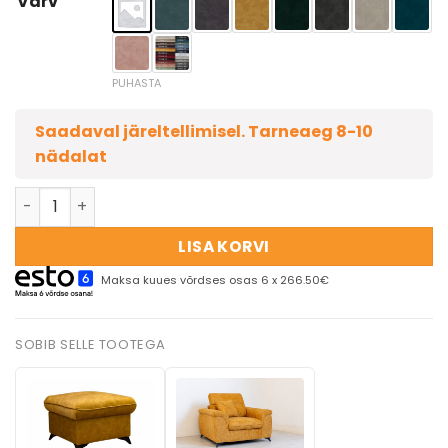
Värv
PUHASTA
Saadaval järeltellimisel. Tarneaeg 8-10
nädalat
LISA KORVI
Maksa kuues võrdses osas 6 x 266.50€
SOBIB SELLE TOOTEGA