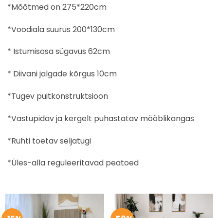
*Mõõtmed on 275*220cm
*Voodiala suurus 200*130cm
* Istumisosa sügavus 62cm
* Diivani jalgade kõrgus 10cm
*Tugev puitkonstruktsioon
*Vastupidav ja kergelt puhastatav mööblikangas
*Rühti toetav seljatugi
*Üles-alla reguleeritavad peatoed