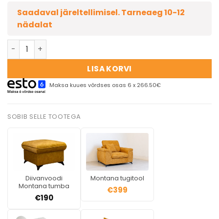
Saadaval järeltellimisel. Tarneaeg 10-12
nädalat
LISA KORVI
Maksa kuues võrdses osas 6 x 266.50€
SOBIB SELLE TOOTEGA
Diivanvoodi
Montana tugitool
Montana tumba
€
399
€
190