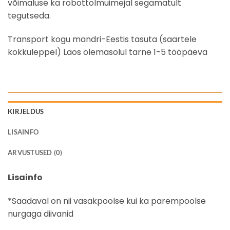
võimaluse ka robottolmuimejal segamatult
tegutseda.
Transport kogu mandri-Eestis tasuta (saartele
kokkuleppel) Laos olemasolul tarne 1-5 tööpäeva
KIRJELDUS
LISAINFO
ARVUSTUSED (0)
Lisainfo
*Saadaval on nii vasakpoolse kui ka parempoolse
nurgaga diivanid