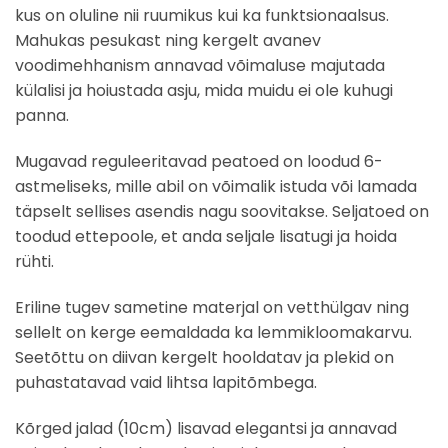
kus on oluline nii ruumikus kui ka funktsionaalsus.
Mahukas pesukast ning kergelt avanev
voodimehhanism annavad võimaluse majutada
külalisi ja hoiustada asju, mida muidu ei ole kuhugi
panna.
Mugavad reguleeritavad peatoed on loodud 6-
astmeliseks, mille abil on võimalik istuda või lamada
täpselt sellises asendis nagu soovitakse. Seljatoed on
toodud ettepoole, et anda seljale lisatugi ja hoida
rühti.
Eriline tugev sametine materjal on vetthülgav ning
sellelt on kerge eemaldada ka lemmikloomakarvu.
Seetõttu on diivan kergelt hooldatav ja plekid on
puhastatavad vaid lihtsa lapitõmbega.
Kõrged jalad (10cm) lisavad elegantsi ja annavad