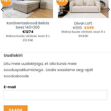
-15%
-50%
Kontinentaalvoodi Belicia
Diivan Loft
beez 140×200
€
1199
€
599
€
1274
Maksa kuues võrdses osas 6 x
Maksa kuues võrdses osas 6 x
99.83€
212.33€
Uudiskiri
Liitu meie uudiskirjaga, et olla kursis meie
sooduspakkumistega . Lisaks saadame aeg-ajalt
sooduskoode.
E-mail