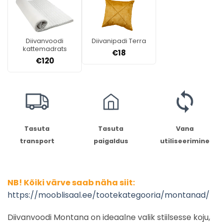
Diivanvoodi
Diivanipadi Terra
kattemadrats
€
18
€
120
Tasuta
Tasuta
Vana
transport
paigaldus
utiliseerimine
NB! Kõiki värve saab näha siit:
https://mooblisaal.ee/tootekategooria/montanad/
Diivanvoodi Montana on ideaalne valik stiilsesse koju,