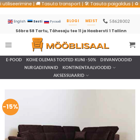
seerimine | 🚚 Tasuta transport | 🛠 Tasuta paigaldus | ♻️ Vana
BLOGI
MEIST
58628002
Eesti
English
Русский
Sõbra 58 Tartu, Tähesaju tee 11 ja Haabersti 1 Tallinn
E-POOD
KOHE OLEMAS TOOTED KUNI -50%
DIIVANVOODID
NURGADIIVANID
KONTINENTAALVOODID
AKSESSUAARID
-15%