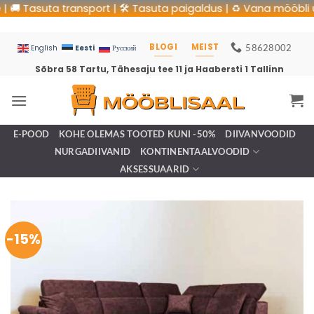
 Tasuta transport | 🛠 Tasuta paigaldus | ♻️ Vana mööbli utilis
BLOGI
MEIST
58628002
Eesti
English
Русский
Sõbra 58 Tartu, Tähesaju tee 11 ja Haabersti 1 Tallinn
E-POOD
KOHE OLEMAS TOOTED KUNI -50%
DIIVANVOODID
NURGADIIVANID
KONTINENTAALVOODID
AKSESSUAARID
-15%