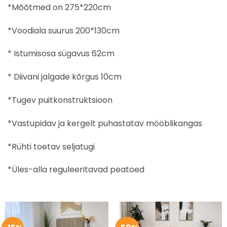
*Mõõtmed on 275*220cm
*Voodiala suurus 200*130cm
* Istumisosa sügavus 62cm
* Diivani jalgade kõrgus 10cm
*Tugev puitkonstruktsioon
*Vastupidav ja kergelt puhastatav mööblikangas
*Rühti toetav seljatugi
*Üles-alla reguleeritavad peatoed