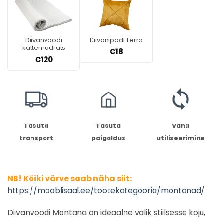
Diivanvoodi
Diivanipadi Terra
kattemadrats
€
18
€
120
Tasuta
Tasuta
Vana
transport
paigaldus
utiliseerimine
NB! Kõiki värve saab näha siit:
https://mooblisaal.ee/tootekategooria/montanad/
Diivanvoodi Montana on ideaalne valik stiilsesse koju,