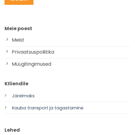
Meie poest
Meist
Privaatsuspoliitika
Müügitingimused
KIliendile
Järelmaks
Kauba transport ja tagastamine
Lehed