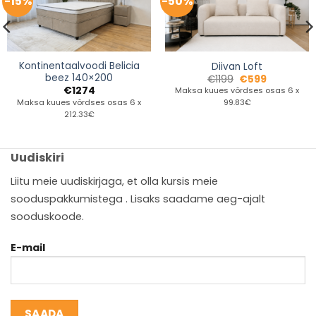
-15%
-50%
Kontinentaalvoodi Belicia
Diivan Loft
beez 140×200
€
1199
€
599
€
1274
Maksa kuues võrdses osas 6 x
Maksa kuues võrdses osas 6 x
99.83€
212.33€
Uudiskiri
Liitu meie uudiskirjaga, et olla kursis meie
sooduspakkumistega . Lisaks saadame aeg-ajalt
sooduskoode.
E-mail