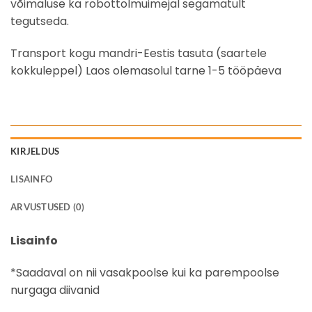
võimaluse ka robottolmuimejal segamatult
tegutseda.
Transport kogu mandri-Eestis tasuta (saartele
kokkuleppel) Laos olemasolul tarne 1-5 tööpäeva
KIRJELDUS
LISAINFO
ARVUSTUSED (0)
Lisainfo
*Saadaval on nii vasakpoolse kui ka parempoolse
nurgaga diivanid