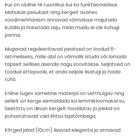
kus on oluline nii ruumikus kui ka funktsionaalsus.
Mahukas pesukast ning kergelt avanev
voodimehhanism annavad võimaluse majutada
külalisi ja hoiustada asju, mida muidu ei ole kuhugi
panna.
Mugavad reguleeritavad peatoed on loodud 6-
astmeliseks, mille abil on võimalik istuda või lamada
täpselt sellises asendis nagu soovitakse. Seljatoed on
toodud ettepoole, et anda seljale lisatugi ja hoida
rühti.
Eriline tugev sametine materjal on vetthülgav ning
sellelt on kerge eemaldada ka lemmikloomakarvu.
Seetõttu on diivan kergelt hooldatav ja plekid on
puhastatavad vaid lihtsa lapitõmbega.
Kõrged jalad (10cm) lisavad elegantsi ja annavad