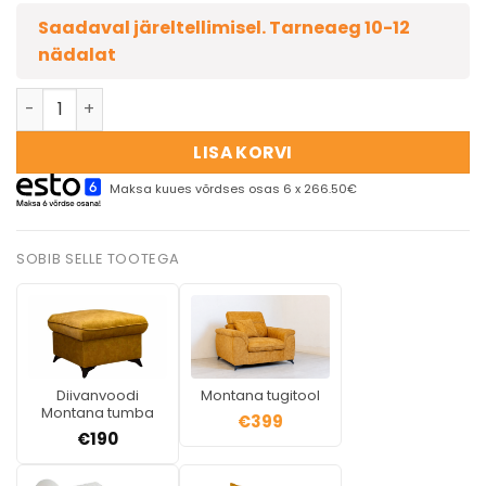
Saadaval järeltellimisel. Tarneaeg 10-12
nädalat
LISA KORVI
Maksa kuues võrdses osas 6 x 266.50€
SOBIB SELLE TOOTEGA
Diivanvoodi
Montana tugitool
Montana tumba
€
399
€
190