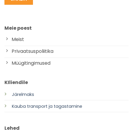
Meie poest
Meist
Privaatsuspoliitika
Müügitingimused
KIliendile
Järelmaks
Kauba transport ja tagastamine
Lehed