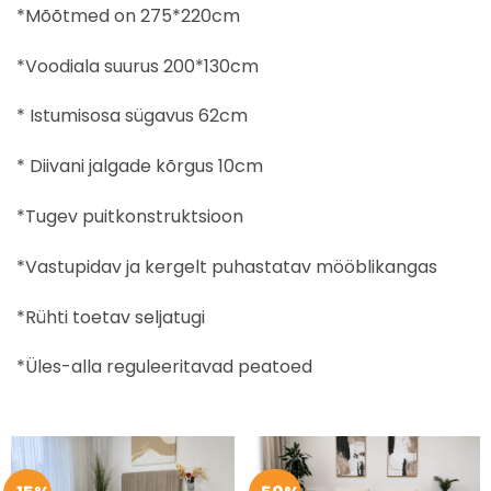
*Mõõtmed on 275*220cm
*Voodiala suurus 200*130cm
* Istumisosa sügavus 62cm
* Diivani jalgade kõrgus 10cm
*Tugev puitkonstruktsioon
*Vastupidav ja kergelt puhastatav mööblikangas
*Rühti toetav seljatugi
*Üles-alla reguleeritavad peatoed