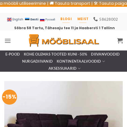
bli utiliseerimine | 🚚 Tasuta transport | 🛠 Tasuta paigaldus |
BLOGI
MEIST
58628002
Eesti
English
Русский
Sõbra 58 Tartu, Tähesaju tee 11 ja Haabersti 1 Tallinn
E-POOD
KOHE OLEMAS TOOTED KUNI -50%
DIIVANVOODID
NURGADIIVANID
KONTINENTAALVOODID
AKSESSUAARID
-15%