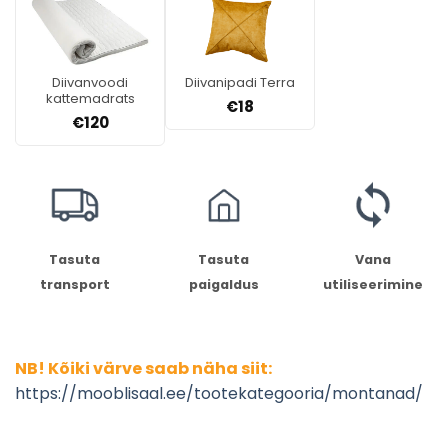
Diivanvoodi
Diivanipadi Terra
kattemadrats
€
18
€
120
Tasuta
Tasuta
Vana
transport
paigaldus
utiliseerimine
NB! Kõiki värve saab näha siit:
https://mooblisaal.ee/tootekategooria/montanad/