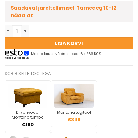
Saadaval järeltellimisel. Tarneaeg 10-12
nädalat
LISA KORVI
Maksa kuues võrdses osas 6 x 266.50€
SOBIB SELLE TOOTEGA
Diivanvoodi
Montana tugitool
Montana tumba
€
399
€
190