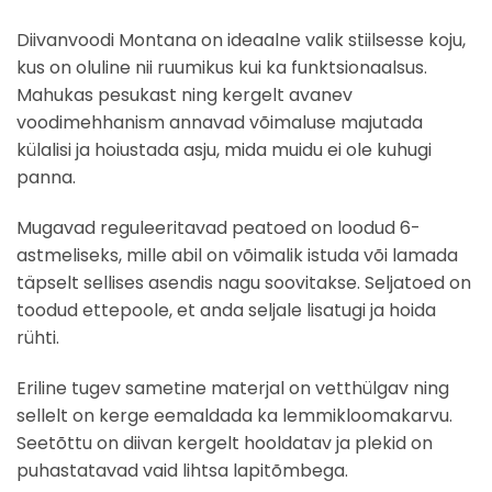
Diivanvoodi Montana on ideaalne valik stiilsesse koju,
kus on oluline nii ruumikus kui ka funktsionaalsus.
Mahukas pesukast ning kergelt avanev
voodimehhanism annavad võimaluse majutada
külalisi ja hoiustada asju, mida muidu ei ole kuhugi
panna.
Mugavad reguleeritavad peatoed on loodud 6-
astmeliseks, mille abil on võimalik istuda või lamada
täpselt sellises asendis nagu soovitakse. Seljatoed on
toodud ettepoole, et anda seljale lisatugi ja hoida
rühti.
Eriline tugev sametine materjal on vetthülgav ning
sellelt on kerge eemaldada ka lemmikloomakarvu.
Seetõttu on diivan kergelt hooldatav ja plekid on
puhastatavad vaid lihtsa lapitõmbega.