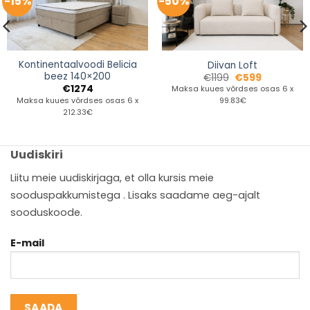
-15%
-50%
Kontinentaalvoodi Belicia
Diivan Loft
beez 140×200
€
1199
€
599
€
1274
Maksa kuues võrdses osas 6 x
Maksa kuues võrdses osas 6 x
99.83€
212.33€
Uudiskiri
Liitu meie uudiskirjaga, et olla kursis meie
sooduspakkumistega . Lisaks saadame aeg-ajalt
sooduskoode.
E-mail