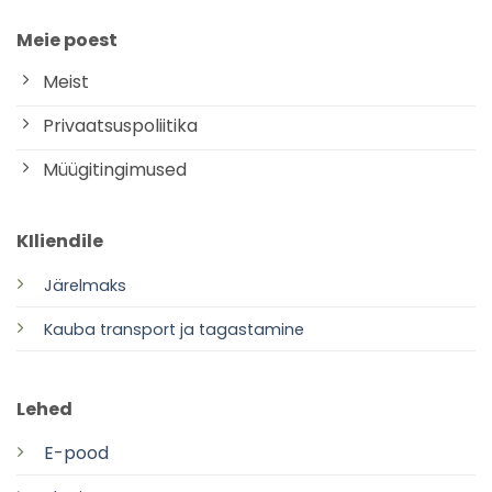
Meie poest
Meist
Privaatsuspoliitika
Müügitingimused
KIliendile
Järelmaks
Kauba transport ja tagastamine
Lehed
E-pood