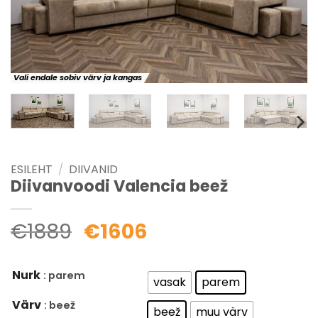
Vali endale sobiv värv ja kangas
ESILEHT
/
DIIVANID
Diivanvoodi Valencia beež
€
1889
€
1606
Nurk
: parem
vasak
parem
Värv
: beež
beež
muu värv