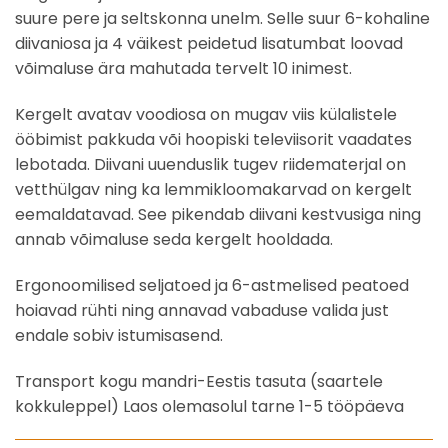
suure pere ja seltskonna unelm. Selle suur 6-kohaline
diivaniosa ja 4 väikest peidetud lisatumbat loovad
võimaluse ära mahutada tervelt 10 inimest.
Kergelt avatav voodiosa on mugav viis külalistele
ööbimist pakkuda või hoopiski televiisorit vaadates
lebotada. Diivani uuenduslik tugev riidematerjal on
vetthülgav ning ka lemmikloomakarvad on kergelt
eemaldatavad. See pikendab diivani kestvusiga ning
annab võimaluse seda kergelt hooldada.
Ergonoomilised seljatoed ja 6-astmelised peatoed
hoiavad rühti ning annavad vabaduse valida just
endale sobiv istumisasend.
Transport kogu mandri-Eestis tasuta (saartele
kokkuleppel) Laos olemasolul tarne 1-5 tööpäeva