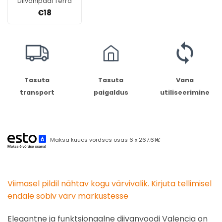
Diivanipadi Terra
€
18
Tasuta
Tasuta
Vana
transport
paigaldus
utiliseerimine
Maksa kuues võrdses osas 6 x 267.61€
Viimasel pildil nähtav kogu värvivalik. Kirjuta tellimisel
endale sobiv värv märkustesse
Elegantne ja funktsionaalne diivanvoodi Valencia on