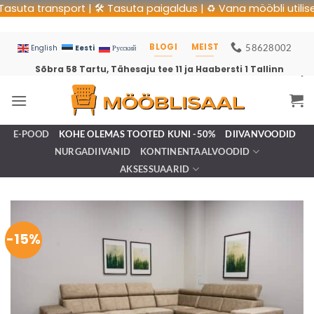
ta transport | 🛠 Tasuta paigaldus | ♻️ Vana mööbli utiliseerim
BLOGI
MEIST
58628002
Eesti
English
Русский
Sõbra 58 Tartu, Tähesaju tee 11 ja Haabersti 1 Tallinn
E-POOD
KOHE OLEMAS TOOTED KUNI -50%
DIIVANVOODID
NURGADIIVANID
KONTINENTAALVOODID
AKSESSUAARID
-15%