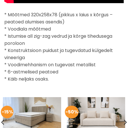
* Mõõtmed 320x258x78 (pikkus x laius x kõrgus –
peatoed alumises asendis)
* Voodiala mõõtmed
* Istumise all zig-zag vedrud ja kõrge tihedusega
poroloon
* Konstruktsioon puidust ja tugevdatud külgedelt
vineeriga
* Voodimehhanism on tugevast metallist
* 6-astmelised peatoed
* Käib neljaks osaks.
-15%
-50%