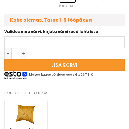
PUHASTA
Kohe olemas. Tarne 1-5 tööpäeva
Valides muu värvi, kirjuta värvikood lahtrisse
LISA KORVI
Maksa kuues võrdses osas 6 x 267.61€
SOBIB SELLE TOOTEGA