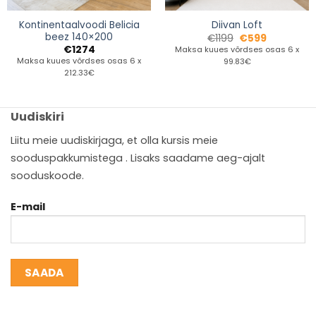
Kontinentaalvoodi Belicia
Diivan Loft
beez 140×200
€
1199
€
599
€
1274
Maksa kuues võrdses osas 6 x
Maksa kuues võrdses osas 6 x
99.83€
212.33€
Uudiskiri
Liitu meie uudiskirjaga, et olla kursis meie
sooduspakkumistega . Lisaks saadame aeg-ajalt
sooduskoode.
E-mail