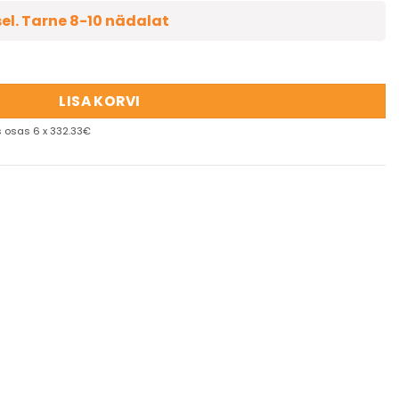
sel. Tarne 8-10 nädalat
LISA KORVI
 osas 6 x 332.33€