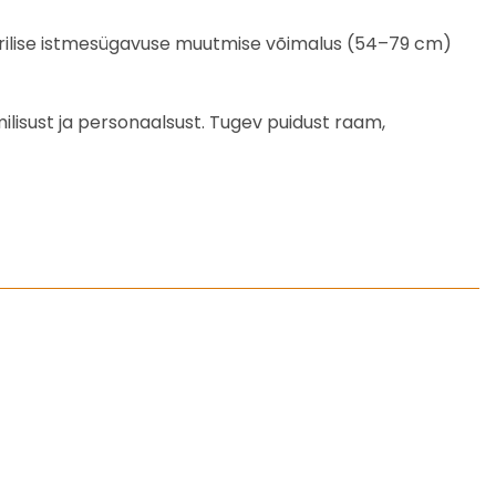
ktrilise istmesügavuse muutmise võimalus (54–79 cm)
ilisust ja personaalsust. Tugev puidust raam,