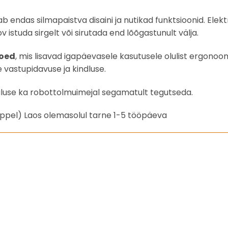
 endas silmapaistva disaini ja nutikad funktsioonid. Ele
studa sirgelt või sirutada end lõõgastunult välja.
toed
, mis lisavad igapäevasele kasutusele olulist ergonoom
 vastupidavuse ja kindluse.
aluse ka robottolmuimejal segamatult tegutseda.
eppel) Laos olemasolul tarne 1-5 tööpäeva