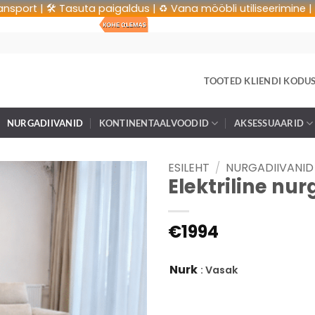
 | 🛠 Tasuta paigaldus | ♻️ Vana mööbli utiliseerimine | 🚚 Tas
TOOTED KLIENDI KODU
NURGADIIVANID
KONTINENTAALVOODID
AKSESSUAARID
ESILEHT
/
NURGADIIVANID
Elektriline nu
€
1994
Nurk
: Vasak