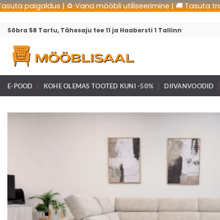
 paigaldus | ♻️ Vana mööbli utiliseerimine | 🚚 Tasuta transport
Sõbra 58 Tartu, Tähesaju tee 11 ja Haabersti 1 Tallinn
E-POOD
KOHE OLEMAS TOOTED KUNI -50%
DIIVANVOODID