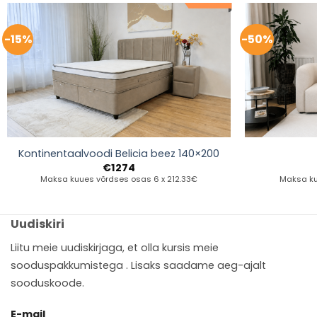
-15%
-50%
Kontinentaalvoodi Belicia beez 140×200
€
1274
Maksa kuues võrdses osas 6 x 212.33€
Maksa ku
Uudiskiri
Liitu meie uudiskirjaga, et olla kursis meie
sooduspakkumistega . Lisaks saadame aeg-ajalt
sooduskoode.
E-mail