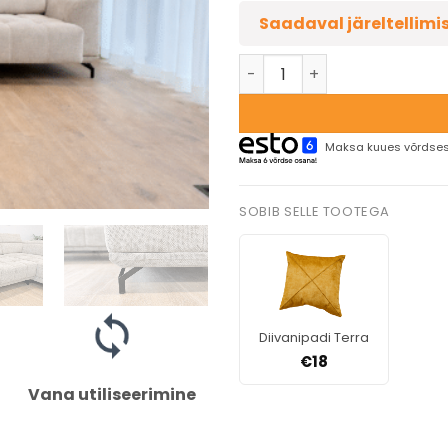
Saadaval järeltellimi
Maksa kuues võrdses
SOBIB SELLE TOOTEGA
Diivanipadi Terra
€
18
Vana utiliseerimine