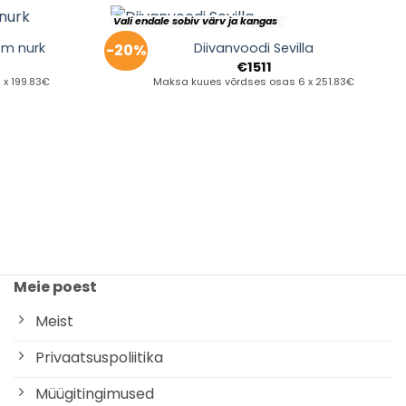
Vali endale sobiv värv ja kangas
em nurk
Diivanvoodi Sevilla
-20%
€
1511
x 199.83€
Maksa kuues võrdses osas 6 x 251.83€
Meie poest
Meist
Privaatsuspoliitika
Müügitingimused