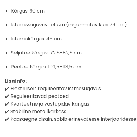
Kõrgus: 90 cm
Istumissügavus: 54 cm (reguleeritav kuni 79 cm)
Istumiskõrgus: 46 cm
Seljatoe kõrgus: 72,5–82,5 cm
Peatoe kõrgus: 103,5–113,5 cm
Lisainfo:
✔️ Elektriliselt reguleeritav istmesügavus
✔️ Reguleeritavad peatoed
✔️ Kvaliteetne ja vastupidav kangas
✔️ Stabiilne metallkarkass
✔️ Kaasaegne disain, sobib erinevatesse interjööridesse