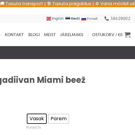
uta transport | 🛠 Tasuta paigaldus | ♻️ Vana mööbli utiliseeri
58628002
Eesti
English
Русский
S
KONTAKT
BLOGI
MEIST
JÄRELMAKS
OSTUKORV /
€
0
rgadiivan Miami beež
Vasak
Parem
PUHASTA