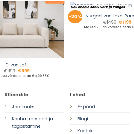
Vali endale sobiv värv ja kangas
Nurgadiivan Loko, Par
-20%
€
1499
€
1199
Maksa kuues võrdses osas 6 
Diivan Loft
€
1199
€
599
ues võrdses osas 6 x 99.83€
KIliendile
Lehed
E-pood
Järelmaks
Kauba transport ja
Blogi
tagastamine
Kontakt