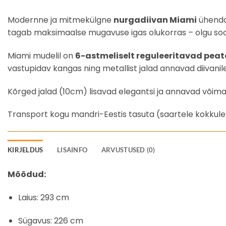
Modernne ja mitmekülgne
nurgadiivan Miami
ühendab
tagab maksimaalse mugavuse igas olukorras – olgu soov i
Miami mudelil on
6-astmeliselt reguleeritavad pea
vastupidav kangas ning metallist jalad annavad diivanile
Kõrged jalad (10cm) lisavad elegantsi ja annavad võim
Transport kogu mandri-Eestis tasuta (saartele kokkul
KIRJELDUS
LISAINFO
ARVUSTUSED (0)
Mõõdud:
Laius: 293 cm
Sügavus: 226 cm