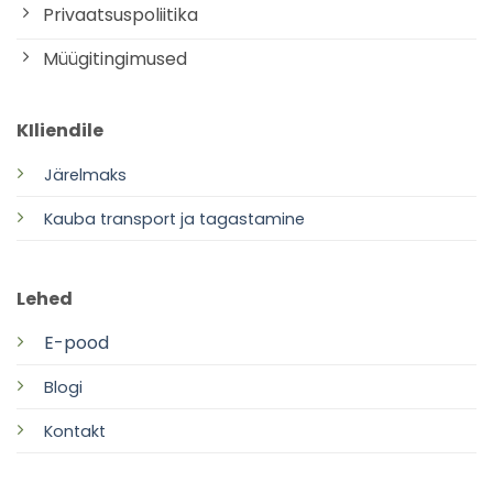
Privaatsuspoliitika
Müügitingimused
KIliendile
Järelmaks
Kauba transport ja tagastamine
Lehed
E-pood
Blogi
Kontakt