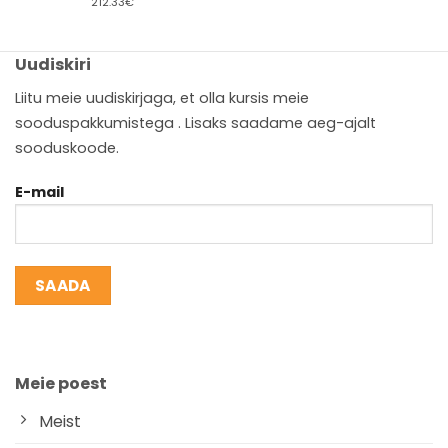
212.33€
Uudiskiri
Liitu meie uudiskirjaga, et olla kursis meie
sooduspakkumistega . Lisaks saadame aeg-ajalt
sooduskoode.
E-mail
Meie poest
Meist