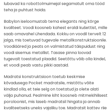
lubavad ka robottolmuimejal segamatult oma tööd
teha ja puhtust hoida.
Babylon iseloomustab tema elegants ning kõrge
kvaliteet. Voodi koosneb kahest eraldi kušettist, mille
saab omavahel ühendada. Kokku on voodil tervelt 12
jalga, mis toetuvad tugevale metallkonstruktsioonile.
Voodiääred ja peats on valmistatud täispuidust ning
voodi sisemus metallist. Tasase pinna loovad
tugevalt toestatud plaadid. Seetõttu võib olla kindel,
et voodi peab vastu pikki aastaid.
Madratsi konstruktsioon toetub keskmise
kõvadusega Pocket madratsile, mistõttu võite
kindlad olla, et teie selg on toetatud ja olete alati
välja puhanud. Pealmine kiht koosneb mitmekihilisest
poroloonist, mis laseb madratsil hingata ja annab
kvaliteetseks uneks vajaliku toe. Madratsit kattev riie