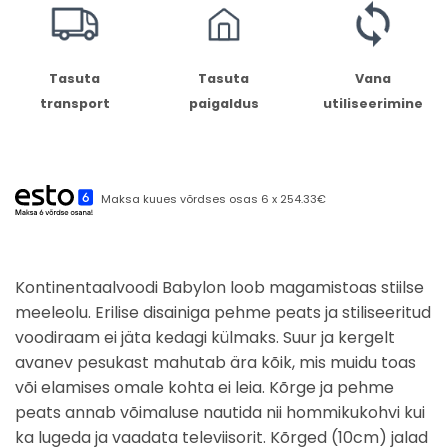
Tasuta
Tasuta
Vana
transport
paigaldus
utiliseerimine
Maksa kuues võrdses osas 6 x 254.33€
Kontinentaalvoodi Babylon loob magamistoas stiilse
meeleolu. Erilise disainiga pehme peats ja stiliseeritud
voodiraam ei jäta kedagi külmaks. Suur ja kergelt
avanev pesukast mahutab ära kõik, mis muidu toas
või elamises omale kohta ei leia. Kõrge ja pehme
peats annab võimaluse nautida nii hommikukohvi kui
ka lugeda ja vaadata televiisorit. Kõrged (10cm) jalad