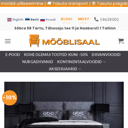
i utiliseerimine | 🚚 Tasuta transport | 🛠 Tasuta paigaldus | 
BLOGI
MEIST
58628002
Eesti
English
Русский
Sõbra 58 Tartu, Tähesaju tee 11 ja Haabersti 1 Tallinn
E-POOD
KOHE OLEMAS TOOTED KUNI -50%
DIIVANVOODID
NURGADIIVANID
KONTINENTAALVOODID
AKSESSUAARID
-10%