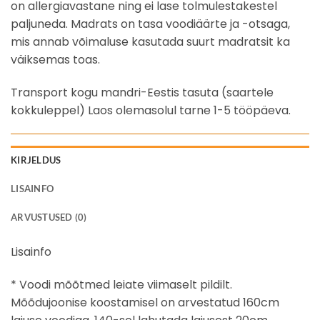
on allergiavastane ning ei lase tolmulestakestel
paljuneda. Madrats on tasa voodiäärte ja -otsaga,
mis annab võimaluse kasutada suurt madratsit ka
väiksemas toas.
Transport kogu mandri-Eestis tasuta (saartele
kokkuleppel) Laos olemasolul tarne 1-5 tööpäeva.
KIRJELDUS
LISAINFO
ARVUSTUSED (0)
Lisainfo
* Voodi mõõtmed leiate viimaselt pildilt.
Mõõdujoonise koostamisel on arvestatud 160cm