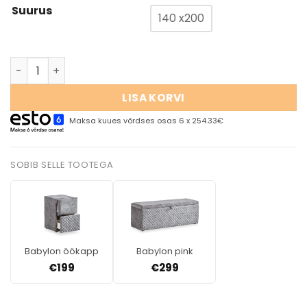
Suurus
140 x200
LISA KORVI
Maksa kuues võrdses osas 6 x 254.33€
SOBIB SELLE TOOTEGA
Babylon öökapp
Babylon pink
€
199
€
299