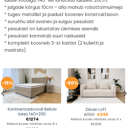
laiuse voodiga. 140-sel lahutada laiusest 20cm.
* jalgade kõrgus 10cm – alla mahub robottolmuimeja
* tugev metallist ja puidust koosnev konstruktsioon
* suruõhu abil avanev ja sulguv pesukast
* pesukast on lukustatav ülemises asendis
* pesukast kannatab suuri raskuseid
* komplekt koosneb 3-st kastist (2 kušetti ja
madrats)
-15%
-50%
Kontinentaalvoodi Belicia
Diivan Loft
beez 140×200
€
1199
€
599
€
1274
Maksa kuues võrdses osas 6 x
Maksa kuues võrdses osas 6 x
99.83€