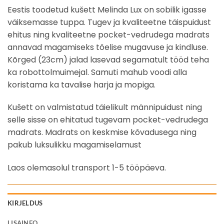
Eestis toodetud kušett Melinda Lux on sobilik igasse
väiksemasse tuppa. Tugev ja kvaliteetne täispuidust
ehitus ning kvaliteetne pocket-vedrudega madrats
annavad magamiseks tõelise mugavuse ja kindluse.
Kõrged (23cm) jalad lasevad segamatult tööd teha
ka robottolmuimejal. Samuti mahub voodi alla
koristama ka tavalise harja ja mopiga.
Kušett on valmistatud täielikult männipuidust ning
selle sisse on ehitatud tugevam pocket-vedrudega
madrats. Madrats on keskmise kõvadusega ning
pakub luksulikku magamiselamust
Laos olemasolul transport 1-5 tööpäeva.
KIRJELDUS
LISAINFO