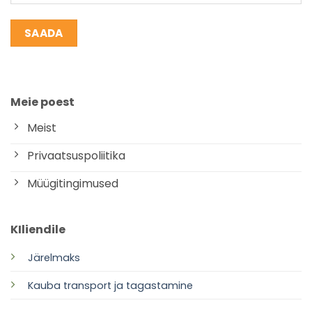
Meie poest
Meist
Privaatsuspoliitika
Müügitingimused
KIliendile
Järelmaks
Kauba transport ja tagastamine