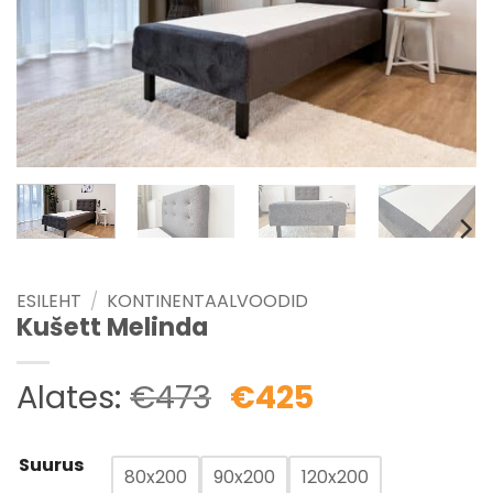
ESILEHT
/
KONTINENTAALVOODID
Kušett Melinda
Alates:
€
473
€
425
Suurus
80x200
90x200
120x200