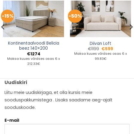
-15%
-50%
Kontinentaalvoodi Belicia
Diivan Loft
beez 140×200
€
1199
€
599
€
1274
Maksa kuues võrdses osas 6 x
Maksa kuues võrdses osas 6 x
99.83€
212.33€
Uudiskiri
Liitu meie uudiskirjaga, et olla kursis meie
sooduspakkumistega . Lisaks saadame aeg-ajalt
sooduskoode.
E-mail