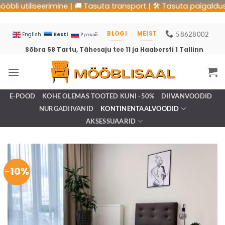
utiliseerimine | 🚚 Tasuta transport | 🛠 Tasuta paigaldus | ♻️
BLOGI
MEIST
58628002
Eesti
English
Русский
Sõbra 58 Tartu, Tähesaju tee 11 ja Haabersti 1 Tallinn
E-POOD
KOHE OLEMAS TOOTED KUNI -50%
DIIVANVOODID
NURGADIIVANID
KONTINENTAALVOODID
AKSESSUAARID
-10%